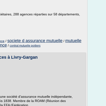
iétaires, 288 agences réparties sur 58 départements,
societe d assurance mutuelle
mutuelle
nce
/
/
ance
/
contrat mutuelle poitiers
ces à Livry-Gargan
 une société d'assurance mutuelle indépendante,
puis 1838. Membre de la ROAM (Réunion des
a FFA (Fédération...