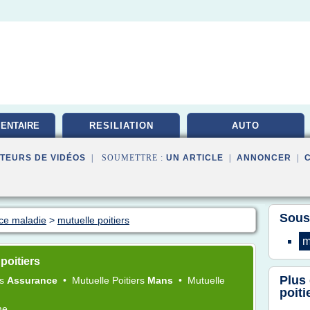
ENTAIRE
RESILIATION
AUTO
TE
TEURS DE VIDÉOS
| SOUMETTRE :
UN ARTICLE
|
ANNONCER
|
Sous
nce maladie
>
mutuelle poitiers
m
poitiers
Plus
rs
Assurance
•
Mutuelle Poitiers
Mans
•
Mutuelle
poiti
me