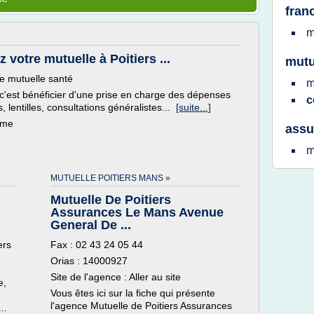
fran
m
 votre mutuelle à Poitiers ...
mutu
de mutuelle santé
m
, c'est bénéficier d'une prise en charge des dépenses
c
 lentilles, consultations généralistes...
[suite...]
ème
assu
m
MUTUELLE POITIERS MANS »
Mutuelle De Poitiers
Assurances Le Mans Avenue
General De ...
ers
Fax : 02 43 24 05 44
Orias : 14000927
Site de l'agence : Aller au site
e,
Vous êtes ici sur la fiche qui présente
l'agence Mutuelle de Poitiers Assurances
..