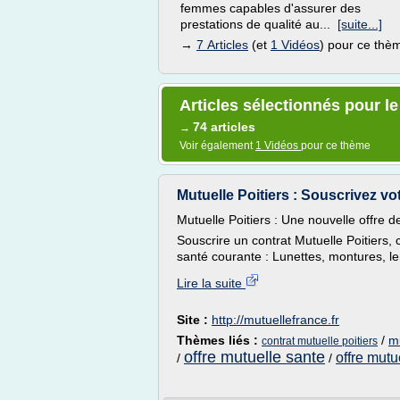
femmes capables d'assurer des
prestations de qualité au...
[suite...]
→
7 Articles
(et
1 Vidéos
) pour ce thè
Articles sélectionnés pour le
74 articles
→
Voir également
1 Vidéos
pour ce thème
Mutuelle Poitiers : Souscrivez votr
Mutuelle Poitiers : Une nouvelle offre d
Souscrire un contrat Mutuelle Poitiers,
santé courante : Lunettes, montures, lent
Lire la suite
Site :
http://mutuellefrance.fr
Thèmes liés :
/
mu
contrat mutuelle poitiers
offre mutuelle sante
offre mutu
/
/