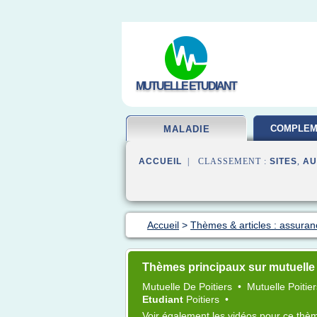
MUTUELLE ETUDIANT
COMPLEM
MALADIE
SAN
ACCUEIL
| CLASSEMENT :
SITES
,
AU
Accueil
>
Thèmes & articles : assura
Thèmes principaux sur mutuelle 
Mutuelle
De
Poitiers
•
Mutuelle Poitie
Etudiant
Poitiers
•
Voir également
les vidéos
pour ce thè