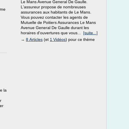
Le Mans Avenue General De Gaulle.
L'assureur propose de nombreuses
ème
assurances aux habitants de Le Mans.
Vous pouvez contacter les agents de
Mutuelle de Poitiers Assurances Le Mans
Avenue General De Gaulle durant les
horaires d'ouvertures que vous...
[suite...]
→
8 Articles
(et
1 Vidéos
) pour ce thème
e la
r
er