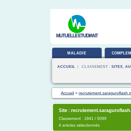
MUTUELLE ETUDIANT
MALADIE
COMPLEM
SAN
ACCUEIL
| CLASSEMENT :
SITES
,
AU
Accueil
>
recrutement.saraguroflash.n
Site : recrutement.saraguroflash
Classement : 1841 / 5099
4 articles sélectionnés