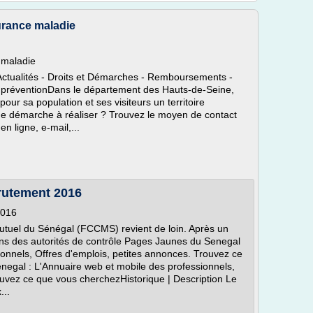
urance maladie
 maladie
. Actualités - Droits et Démarches - Remboursements -
de préventionDans le département des Hauts-de-Seine,
pour sa population et ses visiteurs un territoire
ne démarche à réaliser ? Trouvez le moyen de contact
en ligne, e-mail,...
crutement 2016
2016
utuel du Sénégal (FCCMS) revient de loin. Après un
ons des autorités de contrôle Pages Jaunes du Senegal
ionnels, Offres d'emplois, petites annonces. Trouvez ce
gal : L'Annuaire web et mobile des professionnels,
ouvez ce que vous cherchezHistorique | Description Le
...