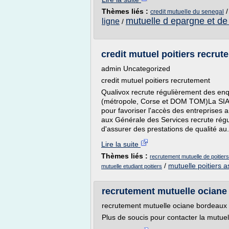
Thèmes liés :
credit mutuelle du senegal
mutuelle d epargne et de 
ligne
/
credit mutuel poitiers recrut
admin Uncategorized
credit mutuel poitiers recrutement
Qualivox recrute régulièrement des enq
(métropole, Corse et DOM TOM)La SIAG
pour favoriser l'accès des entreprises a
aux Générale des Services recrute ré
d'assurer des prestations de qualité au.
Lire la suite
Thèmes liés :
recrutement mutuelle de poitiers
/
mutuelle poitiers 
mutuelle etudiant poitiers
recrutement mutuelle ociane
recrutement mutuelle ociane bordeaux
Plus de soucis pour contacter la mutuel