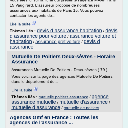
Vous êtes ici sur la fiche qui présente l'agence MAAF Paris
15 Vaugirard. L'assureur propose de nombreuses
assurances aux habitants de Paris 15. Vous pouvez
contacter les agents de...
Lire la suite
devis d assurance habitation
devis
Thèmes liés :
/
d assurance pour voiture
assurance voiture et
/
habitation
devis d
assurance pret voiture
/
/
assurance
Mutuelle De Poitiers Deux-sèvres - Horaire
Assurance
Assurances Mutuelle De Poitiers - Deux-sèvres ( 79 )
Vous voici sur la page des agences Mutuelle De Poitiers
dans le département de...
Lire la suite
agence
Thèmes liés :
mutuelle poitiers assurance
/
assurance mutuelle
mutuelle d'assurance
/
/
mutuelle d assurance
/
mutuelle de poitiers
Agences Gmf en France : Toutes les
agences de l'assurance ...