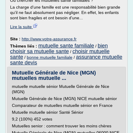
Où chercher les mutuelles santé familiales ?
La charge d'une famille est une responsabilité bien grande
qu'il ne faut absolument pas négliger. En effet, les enfants
sont bien fragiles et ont besoin d'une...
Lire la suite
Site :
http://www.votre-assurance.fr
mutuelle sante familiale
bien
Thèmes liés :
/
choisir sa mutuelle sante
choisir mutuelle
/
sante
assurance mutuelle
/
bonne mutuelle familiale
/
sante devis
Mutuelle Générale de Nice (MGN)
mutuelles mutuelle ...
mutuelle mutuelle sénior Mutuelle Générale de Nice
(MGN)
Mutuelle Générale de Nice (MGN) NICE mutuelle sénior
Comparateur de mutuelles mutuelle sénior en France
Mutuelle mutuelle sénior Santé Sénior
9,2 (100%) 452 votes
Mutuelles senior : comment trouver les moins chères
Mutuelle Générale de Nice (MGN) mutuelles 06000 NICE