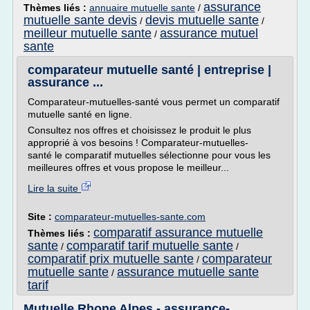
assurance
Thèmes liés :
annuaire mutuelle sante
/
mutuelle sante devis
devis mutuelle sante
/
/
meilleur mutuelle sante
assurance mutuel
/
sante
comparateur mutuelle santé | entreprise |
assurance ...
Comparateur-mutuelles-santé vous permet un comparatif
mutuelle santé en ligne.
Consultez nos offres et choisissez le produit le plus
approprié à vos besoins ! Comparateur-mutuelles-
santé le comparatif mutuelles sélectionne pour vous les
meilleures offres et vous propose le meilleur...
Lire la suite
Site :
comparateur-mutuelles-sante.com
comparatif assurance mutuelle
Thèmes liés :
sante
comparatif tarif mutuelle sante
/
/
comparatif prix mutuelle sante
comparateur
/
mutuelle sante
assurance mutuelle sante
/
tarif
Mutuelle Rhone Alpes - assurance-