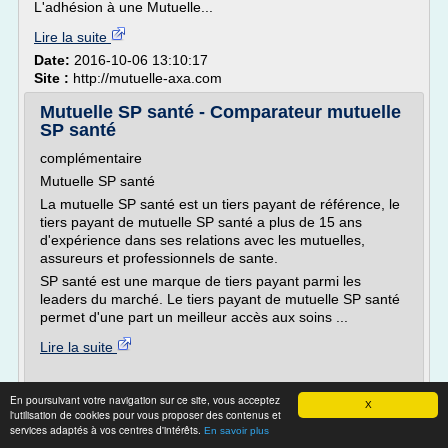
L'adhésion à une Mutuelle...
Lire la suite
Date:
2016-10-06 13:10:17
Site :
http://mutuelle-axa.com
Mutuelle SP santé - Comparateur mutuelle
SP santé
complémentaire
Mutuelle SP santé
La mutuelle SP santé est un tiers payant de référence, le
tiers payant de mutuelle SP santé a plus de 15 ans
d'expérience dans ses relations avec les mutuelles,
assureurs et professionnels de sante.
SP santé est une marque de tiers payant parmi les
leaders du marché. Le tiers payant de mutuelle SP santé
permet d'une part un meilleur accès aux soins ...
Lire la suite
Site :
cmamutuelle.fr
En poursuivant votre navigation sur ce site, vous acceptez
X
l'utilisation de cookies pour vous proposer des contenus et
La mutuelle santé pour chien à prix
services adaptés à vos centres d'intérêts.
En savoir plus
discount | Club chien ...