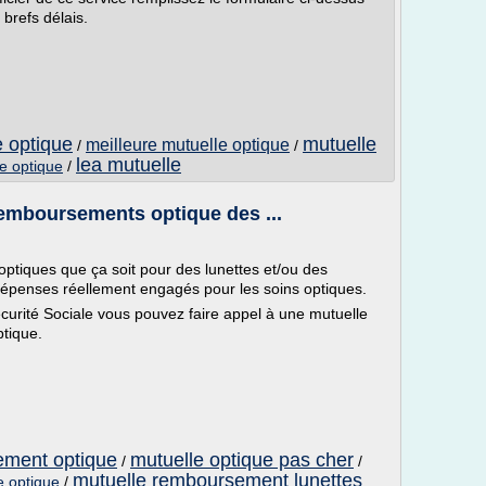
 brefs délais.
e optique
mutuelle
meilleure mutuelle optique
/
/
lea mutuelle
e optique
/
remboursements optique des ...
ptiques que ça soit pour des lunettes et/ou des
ux dépenses réellement engagés pour les soins optiques.
urité Sociale vous pouvez faire appel à une mutuelle
tique.
ement optique
mutuelle optique pas cher
/
/
mutuelle remboursement lunettes
e optique
/