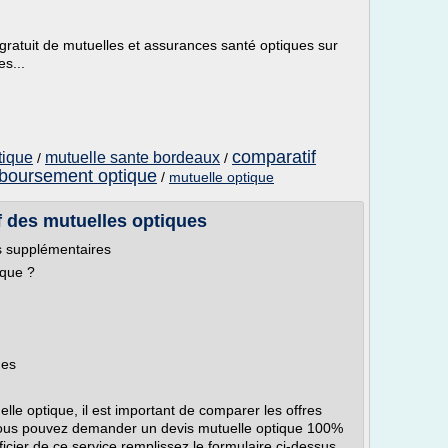
gratuit de mutuelles et assurances santé optiques sur
s...
comparatif
tique
mutuelle sante bordeaux
/
/
boursement optique
/
mutuelle optique
f des mutuelles optiques
s supplémentaires
ique ?
ues
elle optique, il est important de comparer les offres
 vous pouvez demander un devis mutuelle optique 100%
cier de ce service remplissez le formulaire ci-dessus