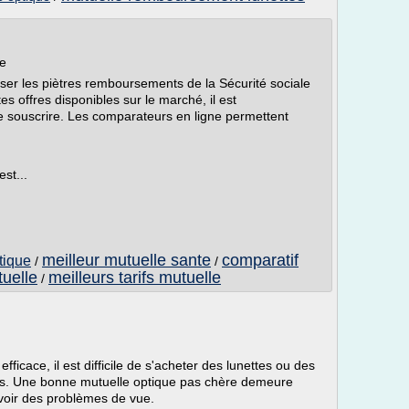
ce
er les piètres remboursements de la Sécurité sociale
es offres disponibles sur le marché, il est
e souscrire. Les comparateurs en ligne permettent
st...
meilleur mutuelle sante
comparatif
tique
/
/
tuelle
meilleurs tarifs mutuelle
/
ficace, il est difficile de s'acheter des lunettes ou des
nces. Une bonne mutuelle optique pas chère demeure
voir des problèmes de vue.