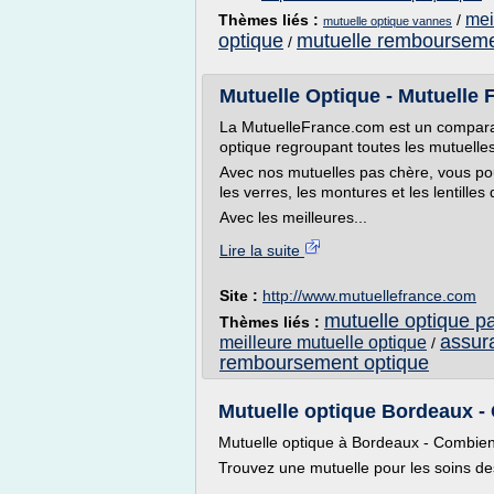
mei
Thèmes liés :
/
mutuelle optique vannes
optique
mutuelle rembourseme
/
Mutuelle Optique - Mutuelle F
La MutuelleFrance.com est un comparat
optique regroupant toutes les mutuelle
Avec nos mutuelles pas chère, vous po
les verres, les montures et les lentilles
Avec les meilleures...
Lire la suite
Site :
http://www.mutuellefrance.com
mutuelle optique p
Thèmes liés :
assur
meilleure mutuelle optique
/
remboursement optique
Mutuelle optique Bordeaux - Qu
Mutuelle optique à Bordeaux - Combien
Trouvez une mutuelle pour les soins des