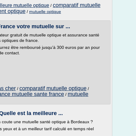
comparatif mutuelle
lleure mutuelle optique
/
nt optique
/
mutuelle optique
rance votre mutuelle sur ...
eur gratuit de mutuelle optique et assurance santé
s optiques de france.
urrez être remboursé jusqu'à 300 euros par an pour
 de contact.
as cher
comparatif mutuelle optique
/
/
ance mutuelle sante france
mutuelle
/
elle est la meilleure ...
 coute une mutuelle santé optique à Bordeaux ?
 yeux et à un meilleur tarif calculé en temps réel