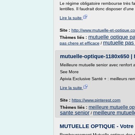
Le régime obligatoire rembourse très fai
lentilles. Il faudrait donc disposer d'u
Lire la suite
Site :
http://www.mutuelle-et-optique.c
mutuelle optique p
Thèmes liés :
mutuelle pas
pas chere et efficace
/
mutuelle-optique-1180x650 | M
Meilleure mutuelle senior avec renfort
See More
Apivia Exclusive Santé + : meilleurs r
Lire la suite
Site :
https://www.pinterest.com
meilleure mutuelle op
Thèmes liés :
sante senior
meilleure mutuell
/
MUTUELLE OPTIQUE - Votre 
Remboursement Mutuelle optique des p