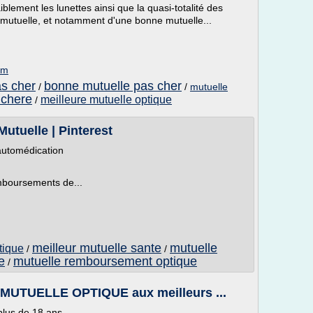
blement les lunettes ainsi que la quasi-totalité des
ne mutuelle, et notamment d'une bonne mutuelle...
om
as cher
bonne mutuelle pas cher
/
/
mutuelle
 chere
meilleure mutuelle optique
/
utuelle | Pinterest
 automédication
emboursements de...
meilleur mutuelle sante
mutuelle
tique
/
/
e
mutuelle remboursement optique
/
MUTUELLE OPTIQUE aux meilleurs ...
lus de 18 ans