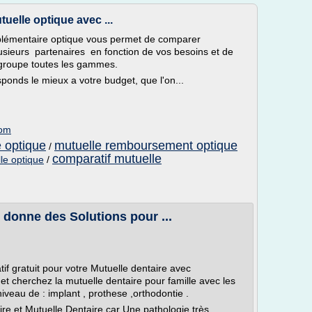
uelle optique avec ...
lémentaire optique vous permet de comparer
lusieurs partenaires en fonction de vos besoins et de
egroupe toutes les gammes.
ponds le mieux a votre budget, que l'on...
com
e optique
mutuelle remboursement optique
/
comparatif mutuelle
le optique
/
 donne des Solutions pour ...
tif gratuit pour votre Mutuelle dentaire avec
t cherchez la mutuelle dentaire pour famille avec les
veau de : implant , prothese ,orthodontie .
e et Mutuelle Dentaire car Une pathologie très