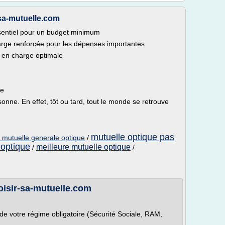
-sa-mutuelle.com
sentiel pour un budget minimum
arge renforcée pour les dépenses importantes
e en charge optimale
le
nne. En effet, tôt ou tard, tout le monde se retrouve
mutuelle optique pas
 mutuelle generale optique
/
optique
meilleure mutuelle optique
/
/
hoisir-sa-mutuelle.com
e votre régime obligatoire (Sécurité Sociale, RAM,