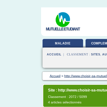
MUTUELLE ETUDIANT
MALADIE
COMPLEM
SAN
ACCUEIL
| CLASSEMENT :
SITES
,
AU
Accueil
>
http://www.choisir-sa-mutue
Site : http://www.choisir-sa-mutu
Classement : 2072 / 5099
4 articles sélectionnés