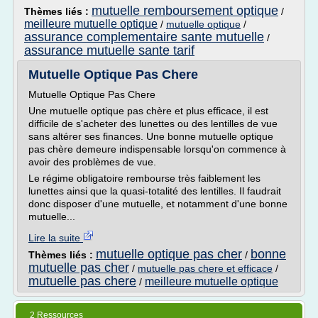
mutuelle remboursement optique
Thèmes liés :
/
meilleure mutuelle optique
/
mutuelle optique
/
assurance complementaire sante mutuelle
/
assurance mutuelle sante tarif
Mutuelle Optique Pas Chere
Mutuelle Optique Pas Chere
Une mutuelle optique pas chère et plus efficace, il est
difficile de s'acheter des lunettes ou des lentilles de vue
sans altérer ses finances. Une bonne mutuelle optique
pas chère demeure indispensable lorsqu'on commence à
avoir des problèmes de vue.
Le régime obligatoire rembourse très faiblement les
lunettes ainsi que la quasi-totalité des lentilles. Il faudrait
donc disposer d'une mutuelle, et notamment d'une bonne
mutuelle...
Lire la suite
mutuelle optique pas cher
bonne
Thèmes liés :
/
mutuelle pas cher
/
mutuelle pas chere et efficace
/
mutuelle pas chere
meilleure mutuelle optique
/
2 Ressources