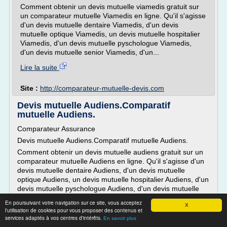
Comment obtenir un devis mutuelle viamedis gratuit sur
un comparateur mutuelle Viamedis en ligne. Qu'il s'agisse
d'un devis mutuelle dentaire Viamedis, d'un devis
mutuelle optique Viamedis, un devis mutuelle hospitalier
Viamedis, d'un devis mutuelle pyschologue Viamedis,
d'un devis mutuelle senior Viamedis, d'un...
Lire la suite
Site :
http://comparateur-mutuelle-devis.com
Devis mutuelle Audiens.Comparatif
mutuelle Audiens.
Comparateur Assurance
Devis mutuelle Audiens.Comparatif mutuelle Audiens.
Comment obtenir un devis mutuelle audiens gratuit sur un
comparateur mutuelle Audiens en ligne. Qu'il s'agisse d'un
devis mutuelle dentaire Audiens, d'un devis mutuelle
optique Audiens, un devis mutuelle hospitalier Audiens, d'un
devis mutuelle pyschologue Audiens, d'un devis mutuelle
senior Audiens, d'un devis mutuelle...
En poursuivant votre navigation sur ce site, vous acceptez
X
l'utilisation de cookies pour vous proposer des contenus et
Lire la suite
services adaptés à vos centres d'intérêts.
En savoir plus