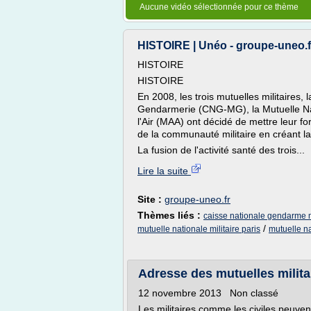
Aucune vidéo sélectionnée pour ce thème
HISTOIRE | Unéo - groupe-uneo.f
HISTOIRE
HISTOIRE
En 2008, les trois mutuelles militaires
Gendarmerie (CNG-MG), la Mutuelle Nat
l'Air (MAA) ont décidé de mettre leur fo
de la communauté militaire en créant l
La fusion de l'activité santé des trois...
Lire la suite
Site :
groupe-uneo.fr
Thèmes liés :
caisse nationale gendarme 
/
mutuelle nationale militaire paris
mutuelle na
Adresse des mutuelles militai
12 novembre 2013 Non classé
Les militaires comme les civiles peuvent