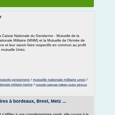
r
, la Caisse Nationale du Gendarme - Mutuelle de la
ionale Militaire (MNM) et la Mutuelle de l'Armée de
rce et leur savoir-faire respectifs en commun au profit
a mutuelle Unéo.
/
mutuelle nationale militaire uneo
/
mutuelle gendarmerie
/
tionale militaire marine
mutuelle nationale militaire toulon adresse
res à bordeaux, Brest, Metz ...
 s'affilier à une complémentaire santé, elle couvre à la