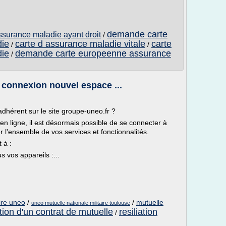
demande carte
ssurance maladie ayant droit
/
die
carte d assurance maladie vitale
carte
/
/
die
demande carte europeenne assurance
/
connexion nouvel espace ...
érent sur le site groupe-uneo.fr ?
n ligne, il est désormais possible de se connecter à
l'ensemble de vos services et fonctionnalités.
 à :
s vos appareils :...
aire uneo
/
/
mutuelle
uneo mutuelle nationale militaire toulouse
ion d'un contrat de mutuelle
resiliation
/