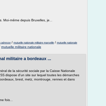
es. Moi-même depuis Bruxelles, je...
/
/
on adresse
mutuelle nationale militaire marseille
mutuelle nationale
/
mutuelle militaire nationale
al militaire a bordeaux ...
énéral de la sécurité sociale par la Caisse Nationale
MSS dispose d'un site sur lequel toutes les démarches
à bordeaux, brest, metz, montrouge, rennes et dans
ne fois...