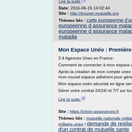
Lire la suite
Date:
2016-06-15 14:02:44
Site :
http://trouver-mutuelle.org
carte europeenne d'a
Thèmes liés :
europeenne d assurance mala
europeenne d assurance mala
maladie
Mon Espace Unéo : Première 
3.4 Agences Uneo en France :
Comment se connecter à mon espace adh
Après la création de mon compte uneo e
mon nouvel espace adhérent pour gérer 
Mon espace unéo sécurisé en ligne sert
Gérer votre contrat 24/24/ et 7/7 sur tou
Lire la suite
Site :
https://choix-assurances.fr
Thèmes liés :
mutuelle nationale milit
demande de resiliat
militaire uneo
/
d'un contrat de mutuelle sante