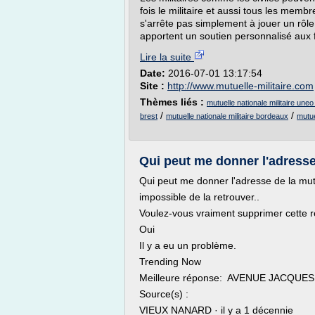
fois le militaire et aussi tous les membr
s'arrête pas simplement à jouer un rôl
apportent un soutien personnalisé aux f
Lire la suite
Date:
2016-07-01 13:17:54
Site :
http://www.mutuelle-militaire.com
Thèmes liés :
mutuelle nationale militaire une
/
/
brest
mutuelle nationale militaire bordeaux
mutue
Qui peut me donner l'adresse 
Qui peut me donner l'adresse de la mutu
impossible de la retrouver..
Voulez-vous vraiment supprimer cette 
Oui
Il y a eu un problème.
Trending Now
Meilleure réponse: AVENUE JACQUE
Source(s) :
VIEUX NANARD · il y a 1 décennie