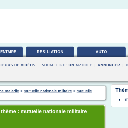
ENTAIRE
RESILIATION
AUTO
TE
TEURS DE VIDÉOS
| SOUMETTRE :
UN ARTICLE
|
ANNONCER
|
Thèm
nce maladie
>
mutuelle nationale militaire
>
mutuelle
m
 thème : mutuelle nationale militaire