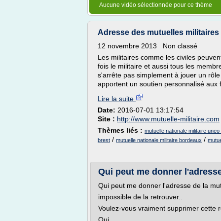
Aucune vidéo sélectionnée pour ce thème
Adresse des mutuelles militaires 
12 novembre 2013 Non classé
Les militaires comme les civiles peuvent
fois le militaire et aussi tous les membr
s'arrête pas simplement à jouer un rôle
apportent un soutien personnalisé aux f
Lire la suite
Date:
2016-07-01 13:17:54
Site :
http://www.mutuelle-militaire.com
Thèmes liés :
mutuelle nationale militaire une
/
/
brest
mutuelle nationale militaire bordeaux
mutue
Qui peut me donner l'adresse 
Qui peut me donner l'adresse de la mutu
impossible de la retrouver..
Voulez-vous vraiment supprimer cette 
Oui