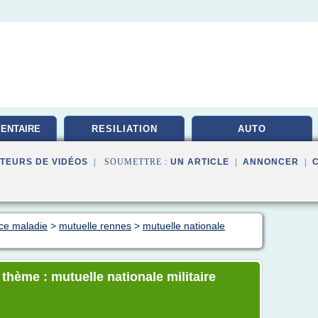
ENTAIRE
RESILIATION
AUTO
TE
TEURS DE VIDÉOS
| SOUMETTRE :
UN ARTICLE
|
ANNONCER
|
nce maladie
>
mutuelle rennes
>
mutuelle nationale
 thème : mutuelle nationale militaire