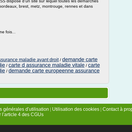
MSS dispose d'un site sur lequel toutes les démarches
à bordeaux, brest, metz, montrouge, rennes et dans
ne fois...
demande carte
surance maladie ayant droit
/
ie
carte d assurance maladie vitale
carte
/
/
ie
demande carte europeenne assurance
/
 générales d'utilisation
|
Utilisation des cookies
|
Contact à pro
r l'article 4 des CGUs