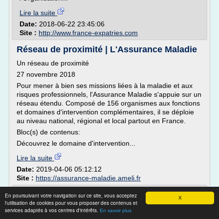
Lire la suite
Date:
2018-06-22 23:45:06
Site :
http://www.france-expatries.com
Réseau de proximité | L'Assurance Maladie
Un réseau de proximité
27 novembre 2018
Pour mener à bien ses missions liées à la maladie et aux
risques professionnels, l'Assurance Maladie s'appuie sur un
réseau étendu. Composé de 156 organismes aux fonctions
et domaines d'intervention complémentaires, il se déploie
au niveau national, régional et local partout en France.
Bloc(s) de contenus:
Découvrez le domaine d'intervention...
Lire la suite
Date:
2019-04-06 05:12:12
Site :
https://assurance-maladie.ameli.fr
Assurance maladie à l'étranger | service-
En poursuivant votre navigation sur ce site, vous acceptez
X
public.fr
l'utilisation de cookies pour vous proposer des contenus et
services adaptés à vos centres d'intérêts.
En savoir plus
Lorsque vous vous installez à l'étranger, vos droits à