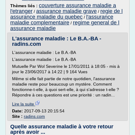
couverture assurance maladie a
Thèmes liés :
l'etranger
assurance maladie grave
regie de l
/
/
assurance maladie du quebec
l'assurance
/
maladie complementaire
regime general de l
/
assurance maladie
L'assurance maladie : Le B.A.-BA -
radins.com
L'assurance maladie : Le B.A.-BA
L'assurance maladie : Le B.A.-BA
Mutuelle Par Wol Severine le 17/01/2011 à 18:05 - mis à
jour le 23/06/2017 à 14:22 | 9 164 Vues
Même si elle fait partie de notre quotidien, l'assurance
maladie reste pour beaucoup un mystère. Comment
fonctionne-t-elle, à quoi sert-elle, à qui s'adresse t-elle ?
Répondre à ces questions est une priorité : un radin...
Lire la suite
Date:
2017-09-13 20:15:54
Site :
radins.com
Quelle assurance maladie à votre retour
après avoir ...