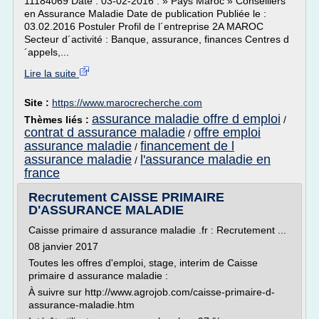
11184069 Date : 03-02-2016 : » Pays Maroc » Conseillers
en Assurance Maladie Date de publication Publiée le :
03.02.2016 Postuler Profil de l´entreprise 2A MAROC
Secteur d´activité : Banque, assurance, finances Centres d
´appels,...
Lire la suite
Site :
https://www.marocrecherche.com
assurance maladie offre d emploi
Thèmes liés :
/
contrat d assurance maladie
offre emploi
/
assurance maladie
financement de l
/
assurance maladie
l'assurance maladie en
/
france
Recrutement CAISSE PRIMAIRE
D'ASSURANCE MALADIE
Caisse primaire d assurance maladie .fr : Recrutement ...
08 janvier 2017
Toutes les offres d'emploi, stage, interim de Caisse
primaire d assurance maladie :
À suivre sur http://www.agrojob.com/caisse-primaire-d-
assurance-maladie.htm