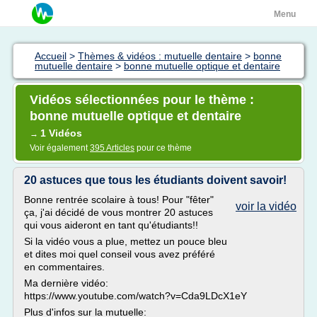
Menu
Accueil
>
Thèmes & vidéos : mutuelle dentaire
>
bonne
mutuelle dentaire
>
bonne mutuelle optique et dentaire
Vidéos sélectionnées pour le thème :
bonne mutuelle optique et dentaire
1 Vidéos
→
Voir également
395 Articles
pour ce thème
20 astuces que tous les étudiants doivent savoir!
Bonne rentrée scolaire à tous! Pour "fêter"
voir la vidéo
ça, j'ai décidé de vous montrer 20 astuces
qui vous aideront en tant qu'étudiants!!
Si la vidéo vous a plue, mettez un pouce bleu
et dites moi quel conseil vous avez préféré
en commentaires.
Ma dernière vidéo:
https://www.youtube.com/watch?v=Cda9LDcX1eY
Plus d'infos sur la mutuelle: