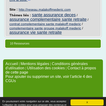
Site :
http://reseau.malakoffmederic.com
sante assurance deces
Thèmes liés :
/
assurance complementaire sante retraite
/
contrat complementaire sante malakoff mederic
/
complementaire sante groupe malakoff mederic
/
assurance vie sante retraite
10 Ressources
Accueil
|
Mentions légales
|
Conditions générales
d'utilisation
|
Utilisation des cookies
|
Contact à propos
de cette page
Pour ajouter ou supprimer un site, voir l'article 4 des
CGUs
En poursuivant votre navigation sur ce site, vous acceptez
X
l'utilisation de cookies pour vous proposer des contenus et