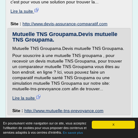
c'est pour vous une solution pour trouver la...
Lire la suite
Site :
http://www.devis-assurance-comparatif.com
Mutuelle TNS Groupama.Devis mutuelle
TNS Groupama.
Mutuelle TNS Groupama.Devis mutuelle TNS Groupama.
Pour souscrire à une mutuelle TNS groupama , pour
recevoir un devis mutuelle TNS Groupama, pour trouver
un comparateur mutuelle TNS Groupama vous êtes au
bon endroit. en ligne ? Ici, vous pouvez faire un
comparatif mutuelle santé TNS Groupama ou une
simulation mutuelle TNS Groupama sur notre site:
mutuelle-tns-prevoyance.com afin de trouver...
Lire la suite
Site :
http://www.mutuelle-tns-prevoyance.com
Comparatif mutuelle sante marseille pour
En poursuivant votre navigation sur ce site, vous acceptez
X
devis assurance ...
l'utilisation de cookies pour vous proposer des contenus et
services adaptés à vos centres d'intérêts.
En savoir plus
Comparatif mutuelle sante marseille pour devis assurance